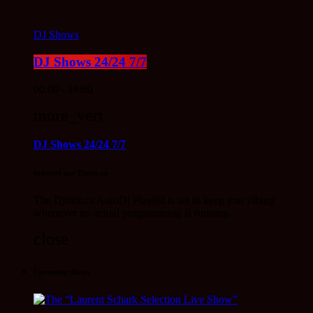
DJ Shows
DJ Shows 24/24 7/7
00:00 - 18:00
more_vert
DJ Shows 24/24 7/7
présenté par Djmix.ca
The Djmix.ca AutoDj Playlist is set to keep you vibing
whenever no actual programming is running.
close
Upcoming shows