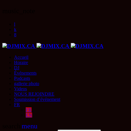
music_note
Accueil
Horaire
DJ
Événements
Podcasts
gallerie photo
Videos
NOUS REJOINDRE
Soumission d’événement
FR
FR
EN
search
menu