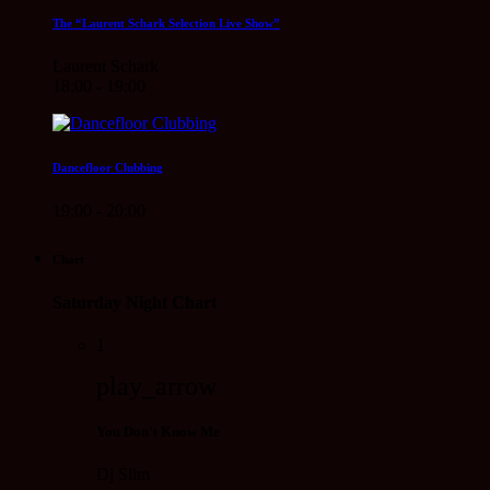
The “Laurent Schark Selection Live Show”
Laurent Schark
18:00 - 19:00
Dancefloor Clubbing
19:00 - 20:00
Chart
Saturday Night Chart
1
play_arrow
You Don't Know Me
Dj Slim