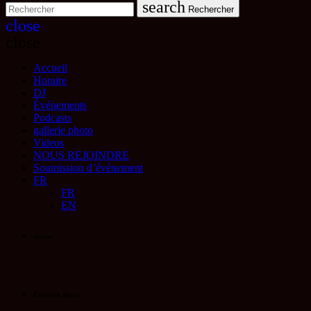
search
Rechercher
close
close
Accueil
Horaire
DJ
Événements
Podcasts
gallerie photo
Videos
NOUS REJOINDRE
Soumission d’événement
FR
FR
EN
socan
Current show