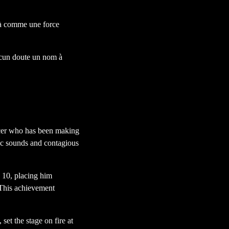
éjà comme une force
aucun doute un nom à
ucer who has been making
nic sounds and contagious
 10, placing him
 This achievement
et the stage on fire at