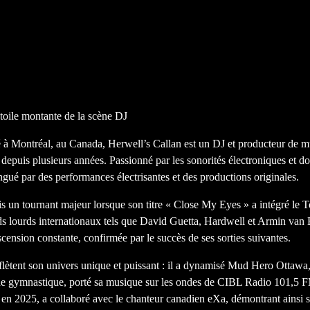
toile montante de la scène DJ
à Montréal, au Canada, Herwell’s Callan est un DJ et producteur de mu
 depuis plusieurs années. Passionné par les sonorités électroniques et d
tingué par des performances électrisantes et des productions originales.
is un tournant majeur lorsque son titre « Close My Eyes » a intégré le T
ds lourds internationaux tels que David Guetta, Hardwell et Armin van 
cension constante, confirmée par le succès de ses sorties suivantes.
flètent son univers unique et puissant : il a dynamisé Mud Hero Ottawa
 gymnastique, porté sa musique sur les ondes de CIBL Radio 101,5 FM,
n 2025, a collaboré avec le chanteur canadien eXa, démontrant ainsi s