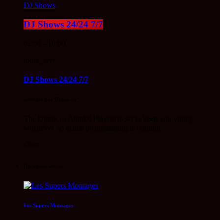
DJ Shows
DJ Shows 24/24 7/7
02:00 - 10:00
more_vert
DJ Shows 24/24 7/7
présenté par Djmix.ca
The Djmix.ca AutoDj Playlist is set to keep you vibing
whenever no actual programming is running.
close
Upcoming shows
Les Supers Montages