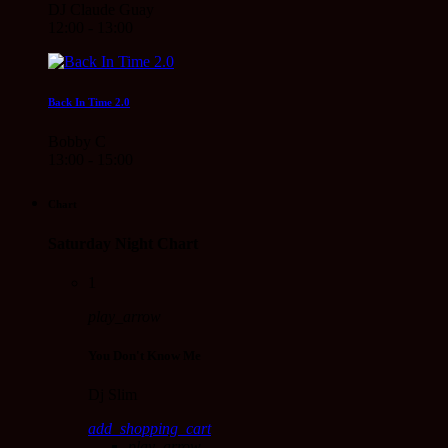
DJ Claude Guay
12:00 - 13:00
Back In Time 2.0
Bobby C
13:00 - 15:00
Chart
Saturday Night Chart
1
play_arrow
You Don't Know Me
Dj Slim
add_shopping_cart
play_arrow