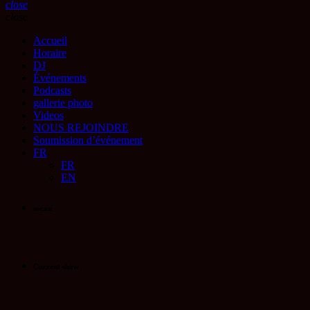
close
close
Accueil
Horaire
DJ
Événements
Podcasts
gallerie photo
Videos
NOUS REJOINDRE
Soumission d’événement
FR
FR
EN
socan
Current show