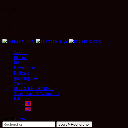
music_note
Accueil
Horaire
DJ
Événements
Podcasts
gallerie photo
Videos
NOUS REJOINDRE
Soumission d’événement
FR
FR
EN
search
menu
search
Rechercher