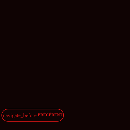
HAPPY SONG
Spring Chart
today
14 MARS 2018
13
navigate_before
PRÉCÉDENT