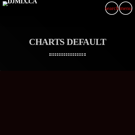
search
menu
CHARTS DEFAULT
DANCE
Top Love Songs From The World
today
14 MARS 2018
26