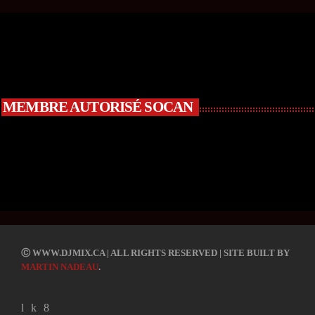
MEMBRE AUTORISÉ SOCAN
R
C
Ⓒ WWW.DJMIX.CA | ALL RIGHTS RESERVED | SITE BUILT BY
A
MARTIN NADEAU
.
S
T
.